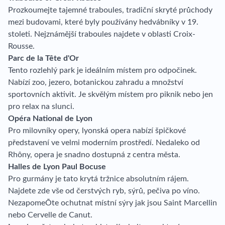
Prozkoumejte tajemné traboules, tradiční skryté průchody
mezi budovami, které byly používány hedvábníky v 19.
stoleti. Nejznámější traboules najdete v oblasti Croix-
Rousse.
Parc de la Tête d'Or
Tento rozlehlý park je ideálním místem pro odpočinek.
Nabízí zoo, jezero, botanickou zahradu a množství
sportovních aktivit. Je skvělým místem pro piknik nebo jen
pro relax na slunci.
Opéra National de Lyon
Pro milovníky opery, lyonská opera nabízí špičkové
představení ve velmi moderním prostředí. Nedaleko od
Rhôny, opera je snadno dostupná z centra města.
Halles de Lyon Paul Bocuse
Pro gurmány je tato krytá tržnice absolutním rájem.
Najdete zde vše od čerstvých ryb, sýrů, pečiva po víno.
NezapomeŌte ochutnat místní sýry jak jsou Saint Marcellin
nebo Cervelle de Canut.