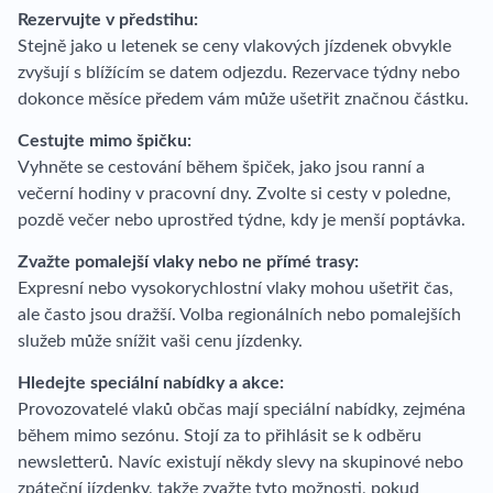
Rezervujte v předstihu:
Stejně jako u letenek se ceny vlakových jízdenek obvykle
zvyšují s blížícím se datem odjezdu. Rezervace týdny nebo
dokonce měsíce předem vám může ušetřit značnou částku.
Cestujte mimo špičku:
Vyhněte se cestování během špiček, jako jsou ranní a
večerní hodiny v pracovní dny. Zvolte si cesty v poledne,
pozdě večer nebo uprostřed týdne, kdy je menší poptávka.
Zvažte pomalejší vlaky nebo ne přímé trasy:
Expresní nebo vysokorychlostní vlaky mohou ušetřit čas,
ale často jsou dražší. Volba regionálních nebo pomalejších
služeb může snížit vaši cenu jízdenky.
Hledejte speciální nabídky a akce:
Provozovatelé vlaků občas mají speciální nabídky, zejména
během mimo sezónu. Stojí za to přihlásit se k odběru
newsletterů. Navíc existují někdy slevy na skupinové nebo
zpáteční jízdenky, takže zvažte tyto možnosti, pokud