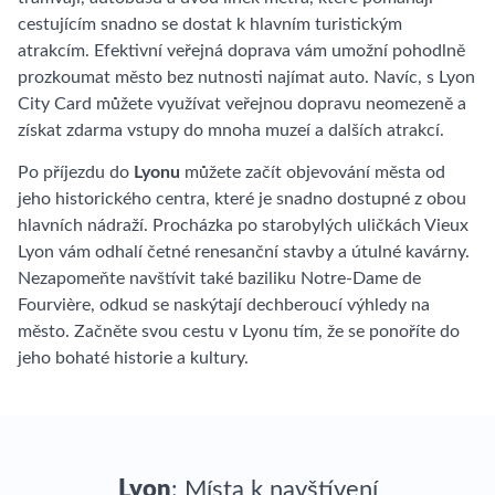
cestujícím snadno se dostat k hlavním turistickým
atrakcím. Efektivní veřejná doprava vám umožní pohodlně
prozkoumat město bez nutnosti najímat auto. Navíc, s Lyon
City Card můžete využívat veřejnou dopravu neomezeně a
získat zdarma vstupy do mnoha muzeí a dalších atrakcí.
Po příjezdu do
Lyonu
můžete začít objevování města od
jeho historického centra, které je snadno dostupné z obou
hlavních nádraží. Procházka po starobylých uličkách Vieux
Lyon vám odhalí četné renesanční stavby a útulné kavárny.
Nezapomeňte navštívit také baziliku Notre-Dame de
Fourvière, odkud se naskýtají dechberoucí výhledy na
město. Začněte svou cestu v Lyonu tím, že se ponoříte do
jeho bohaté historie a kultury.
Lyon
: Místa k navštívení