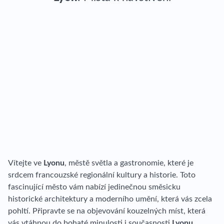
Vítejte ve
Lyonu
, městě světla a gastronomie, které je
srdcem francouzské regionální kultury a historie. Toto
fascinující město vám nabízí jedinečnou směsicku
historické architektury a moderního umění, která vás zcela
pohltí. Připravte se na objevování kouzelných míst, která
vás vtáhnou do bohaté minulosti i současnosti
Lyonu
.