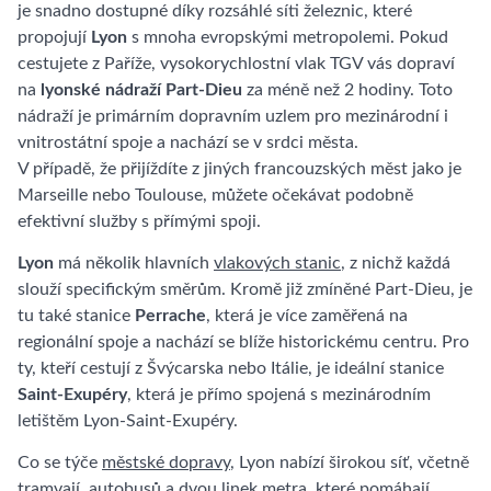
je snadno dostupné díky rozsáhlé síti železnic, které
propojují
Lyon
s mnoha evropskými metropolemi. Pokud
cestujete z Paříže, vysokorychlostní vlak TGV vás dopraví
na
lyonské nádraží Part-Dieu
za méně než 2 hodiny. Toto
nádraží je primárním dopravním uzlem pro mezinárodní i
vnitrostátní spoje a nachází se v srdci města.
V případě, že přijíždíte z jiných francouzských měst jako je
Marseille nebo Toulouse, můžete očekávat podobně
efektivní služby s přímými spoji.
Lyon
má několik hlavních
vlakových stanic
, z nichž každá
slouží specifickým směrům. Kromě již zmíněné Part-Dieu, je
tu také stanice
Perrache
, která je více zaměřená na
regionální spoje a nachází se blíže historickému centru. Pro
ty, kteří cestují z Švýcarska nebo Itálie, je ideální stanice
Saint-Exupéry
, která je přímo spojená s mezinárodním
letištěm Lyon-Saint-Exupéry.
Co se týče
městské dopravy
, Lyon nabízí širokou síť, včetně
tramvají, autobusů a dvou linek metra, které pomáhají