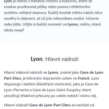
Lyon
je město s bohatou historií a kulturou, které se
snadno prozkoumá pěšky nebo pomocí efektivního
systému veřejné dopravy. Každý koutek města nabízí něco
nového k objevení, ať už jste milovníkem umění, historie
nebo jídla. Užijte si každý moment ve
Lyonu
, městu, které
nikdy nespí!
Lyon
: Hlavní nádraží
Hlavní vlakové nádraží ve
Lyonu
, známé jako
Gare de Lyon-
Part-Dieu
, je klíčovým dopravním uzlem ve
Francii
. Lyon
disponuje i dalšími důležitými stanicemi, jako je Gare de
Lyon-Perrache a Gare de Lyon-Saint-Exupéry, které
umožňují efektivní přesuny po celém městě i mimo něj.
Hlavní nádraží
Gare de Lyon-Part-Dieu
se nachází na