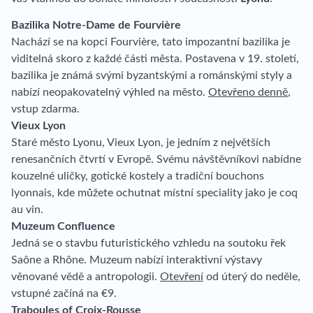
Bazilika Notre-Dame de Fourvière
Nachází se na kopci Fourvière, tato impozantní bazilika je
viditelná skoro z každé části města. Postavena v 19. století,
bazilika je známá svými byzantskými a románskými styly a
nabízí neopakovatelný výhled na město.
Otevřeno denně
,
vstup zdarma.
Vieux Lyon
Staré město Lyonu, Vieux Lyon, je jedním z největších
renesančních čtvrtí v Evropě. Svému návštěvníkovi nabídne
kouzelné uličky, gotické kostely a tradiční bouchons
lyonnais, kde můžete ochutnat místní speciality jako je coq
au vin.
Muzeum Confluence
Jedná se o stavbu futuristického vzhledu na soutoku řek
Saône a Rhône. Muzeum nabízí interaktivní výstavy
věnované vědě a antropologii.
Otevření
od úterý do neděle,
vstupné začíná na €9.
Traboules of Croix-Rousse