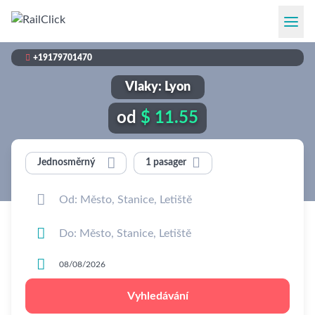

+19179701470
Vlaky: Lyon
od
$ 11.55


1 pasager
Jednosměrný



Vyhledávání