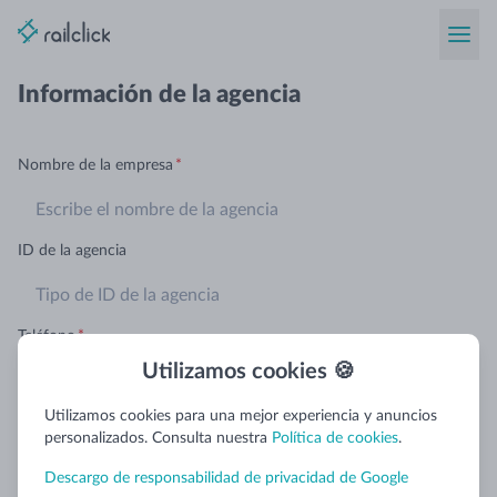
Información de la agencia
Nombre de la empresa
*
ID de la agencia
Teléfono
*
Utilizamos cookies 🍪
Utilizamos cookies para una mejor experiencia y anuncios
número de NIF
*
personalizados. Consulta nuestra
Política de cookies
.
Descargo de responsabilidad de privacidad de Google