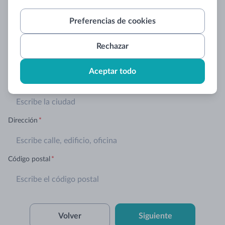
Correo electrónico de la agencia
*
Preferencias de cookies
País
*
Rechazar

Aceptar todo
Ciudad
*
Dirección
*
Código postal
*
Volver
Siguiente