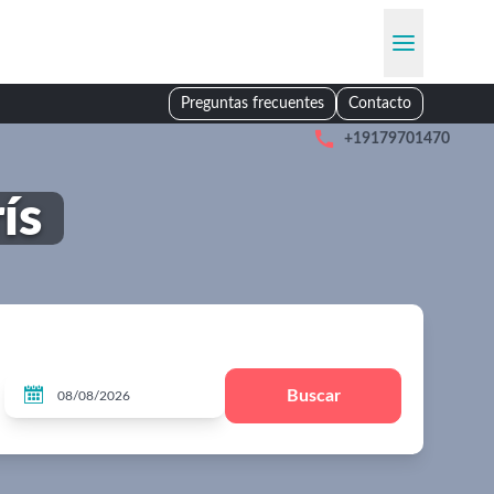
Preguntas frecuentes
Contacto

+19179701470
ís

Buscar