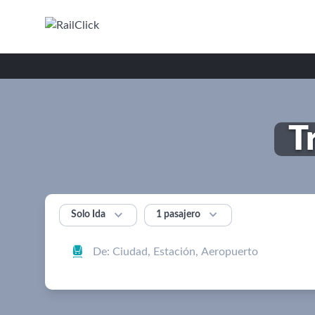
T


1 pasajero
Solo Ida
