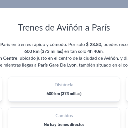
Trenes de Aviñón a París
a
París
en tren es rápido y cómodo. Por solo
$ 28.80
, puedes rec
600 km (373 millas)
en tan solo
4h 40m
.
n Centre
, ubicado justo en el centro de la ciudad de
Aviñón
, y d
je mientras llegas a
París Gare De Lyon
, también situado en el c
Distáncia
600 km (373 millas)
Cambios
No hay trenes directos