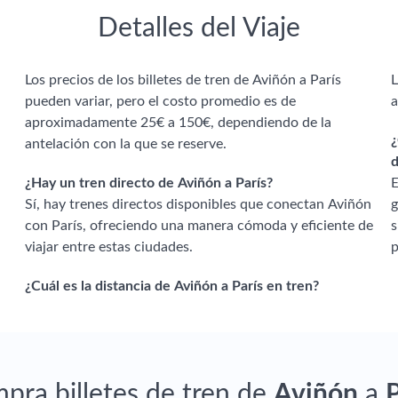
Detalles del Viaje
Los precios de los billetes de tren de Aviñón a París
L
pueden variar, pero el costo promedio es de
a
aproximadamente 25€ a 150€, dependiendo de la
¿
antelación con la que se reserve.
d
¿Hay un tren directo de Aviñón a París?
E
Sí, hay trenes directos disponibles que conectan Aviñón
g
con París, ofreciendo una manera cómoda y eficiente de
s
viajar entre estas ciudades.
p
¿Cuál es la distancia de Aviñón a París en tren?
pra billetes de tren de
Aviñón
a
P