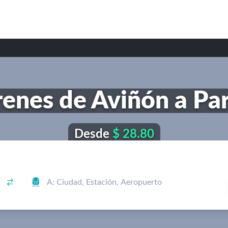
renes de Aviñón a Par
Desde
$ 28.80

