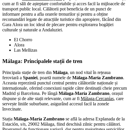
cum ar fi săli de așteptare confortabile și acces facil la mijloacele de
transport public local. Călătorii pot beneficia de un punct de
informare pentru a afla orarele trenurilor și pentru a obține
recomandări legate de atracțiile turistice din apropiere, făcând din
Gara Alora un loc ideal de plecare pentru explorarea bogăției
culturale și naturale a Andaluziei.
El Chorro
Alora
Las Mellizas
Málaga
: Principalele stații de tren
Principala stație de tren din
Málaga
, un nod vital în rețeaua
feroviară a
Spaniei
, poartă numele de
Málaga-María Zambrano
.
Aceasta reprezintă punctul central pentru călătoriile naționale și
internaționale, oferind conexiuni rapide către destinații cheie precum
Madrid și Barcelona. Pe lângă
Málaga-María Zambrano
, orașul
dispune și de alte stații relevante, cum ar fi
Málaga-Cercanías
, care
servește liniile suburbane, asigurând accesul facil la zonele
învecinate.
Stația
Málaga-María Zambrano
se află la adresa Explanada de la
Estación, s/n, 29002 Málaga, fiind deschisă zilnic pentru călători.
Programul de funcționare variază, dar pentru majoritatea serviciilor