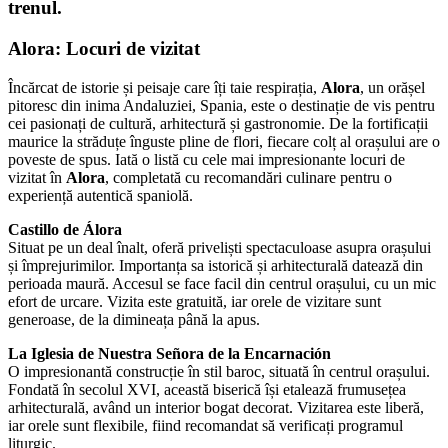
trenul.
Alora
: Locuri de vizitat
Încărcat de istorie și peisaje care îți taie respirația,
Alora
, un orășel
pitoresc din inima Andaluziei, Spania, este o destinație de vis pentru
cei pasionați de cultură, arhitectură și gastronomie. De la fortificații
maurice la străduțe înguste pline de flori, fiecare colț al orașului are o
poveste de spus. Iată o listă cu cele mai impresionante locuri de
vizitat în
Alora
, completată cu recomandări culinare pentru o
experiență autentică spaniolă.
Castillo de Álora
Situat pe un deal înalt, oferă priveliști spectaculoase asupra orașului
și împrejurimilor. Importanța sa istorică și arhitecturală datează din
perioada maură. Accesul se face facil din centrul orașului, cu un mic
efort de urcare. Vizita este gratuită, iar orele de vizitare sunt
generoase, de la dimineața până la apus.
La Iglesia de Nuestra Señora de la Encarnación
O impresionantă construcție în stil baroc, situată în centrul orașului.
Fondată în secolul XVI, această biserică își etalează frumusețea
arhitecturală, având un interior bogat decorat. Vizitarea este liberă,
iar orele sunt flexibile, fiind recomandat să verificați programul
liturgic.