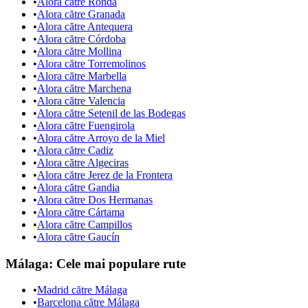
•
Alora către Ronda
•
Alora către Granada
•
Alora către Antequera
•
Alora către Córdoba
•
Alora către Mollina
•
Alora către Torremolinos
•
Alora către Marbella
•
Alora către Marchena
•
Alora către Valencia
•
Alora către Setenil de las Bodegas
•
Alora către Fuengirola
•
Alora către Arroyo de la Miel
•
Alora către Cadiz
•
Alora către Algeciras
•
Alora către Jerez de la Frontera
•
Alora către Gandia
•
Alora către Dos Hermanas
•
Alora către Cártama
•
Alora către Campillos
•
Alora către Gaucín
Málaga
: Cele mai populare rute
•
Madrid către Málaga
•
Barcelona către Málaga