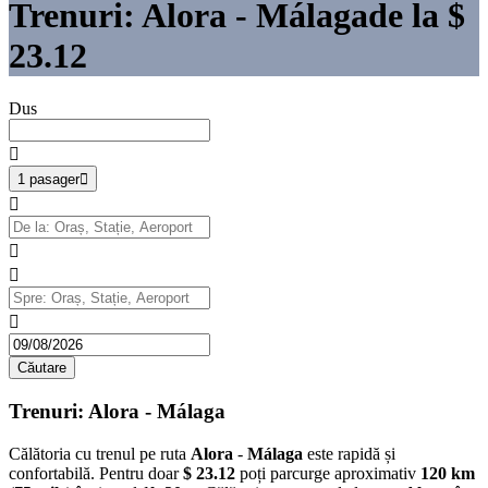
Trenuri: Alora - Málaga
de la
$
23.12
Dus

1 pasager





Căutare
Trenuri: Alora - Málaga
Călătoria cu trenul pe ruta
Alora
-
Málaga
este rapidă și
confortabilă. Pentru doar
$ 23.12
poți parcurge aproximativ
120 km