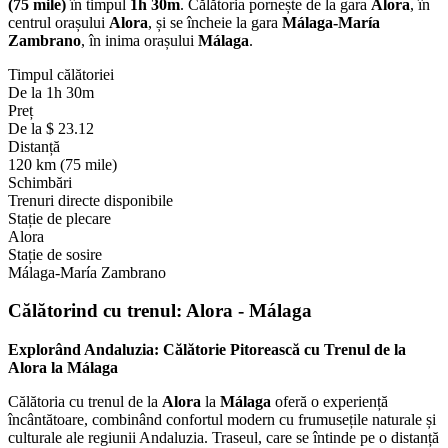
(75 mile)
în timpul
1h 30m
. Călătoria pornește de la gara
Alora
, în
centrul orașului
Alora
, și se încheie la gara
Málaga-María
Zambrano
, în inima orașului
Málaga
.
Timpul călătoriei
De la 1h 30m
Preț
De la $ 23.12
Distanță
120 km (75 mile)
Schimbări
Trenuri directe disponibile
Stație de plecare
Alora
Stație de sosire
Málaga-María Zambrano
Călătorind cu trenul:
Alora - Málaga
Explorând Andaluzia: Călătorie Pitorească cu Trenul de la
Alora la Málaga
Călătoria cu trenul de la
Alora
la
Málaga
oferă o experiență
încântătoare, combinând confortul modern cu frumusețile naturale și
culturale ale regiunii Andaluzia. Traseul, care se întinde pe o distanță