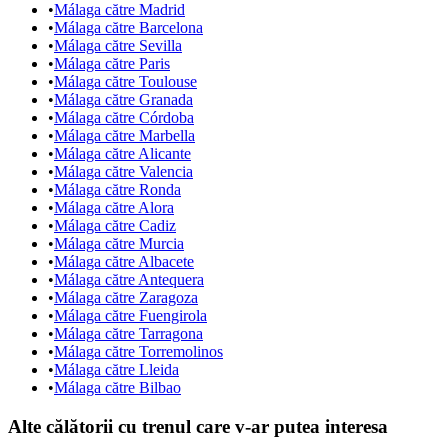
•
Málaga către Madrid
•
Málaga către Barcelona
•
Málaga către Sevilla
•
Málaga către Paris
•
Málaga către Toulouse
•
Málaga către Granada
•
Málaga către Córdoba
•
Málaga către Marbella
•
Málaga către Alicante
•
Málaga către Valencia
•
Málaga către Ronda
•
Málaga către Alora
•
Málaga către Cadiz
•
Málaga către Murcia
•
Málaga către Albacete
•
Málaga către Antequera
•
Málaga către Zaragoza
•
Málaga către Fuengirola
•
Málaga către Tarragona
•
Málaga către Torremolinos
•
Málaga către Lleida
•
Málaga către Bilbao
Alte călătorii cu trenul care v-ar putea interesa