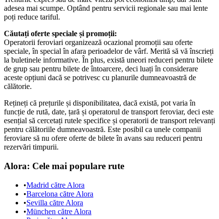
adesea mai scumpe. Optând pentru servicii regionale sau mai lente
poți reduce tariful.
Căutați oferte speciale și promoții:
Operatorii feroviari organizează ocazional promoții sau oferte
speciale, în special în afara perioadelor de vârf. Merită să vă înscrieți
la buletinele informative. În plus, există uneori reduceri pentru bilete
de grup sau pentru bilete de întoarcere, deci luați în considerare
aceste opțiuni dacă se potrivesc cu planurile dumneavoastră de
călătorie.
Rețineți că prețurile și disponibilitatea, dacă există, pot varia în
funcție de rută, date, țară și operatorul de transport feroviar, deci este
esențial să cercetați rutele specifice și operatorii de transport relevanți
pentru călătoriile dumneavoastră. Este posibil ca unele companii
feroviare să nu ofere oferte de bilete în avans sau reduceri pentru
rezervări timpurii.
Alora
: Cele mai populare rute
•
Madrid către Alora
•
Barcelona către Alora
•
Sevilla către Alora
•
München către Alora