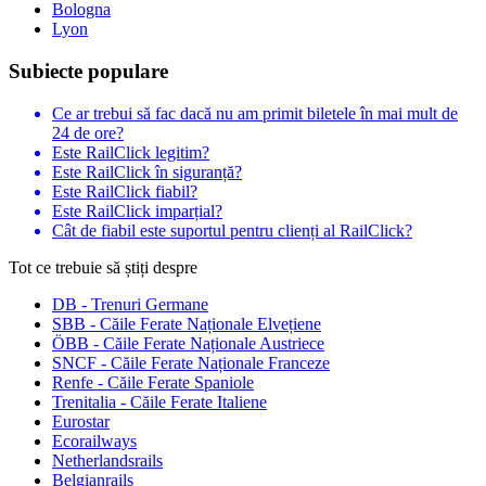
Bologna
Lyon
Subiecte populare
Ce ar trebui să fac dacă nu am primit biletele în mai mult de
24 de ore?
Este RailClick legitim?
Este RailClick în siguranță?
Este RailClick fiabil?
Este RailClick imparțial?
Cât de fiabil este suportul pentru clienți al RailClick?
Tot ce trebuie să știți despre
DB - Trenuri Germane
SBB - Căile Ferate Naționale Elvețiene
ÖBB - Căile Ferate Naționale Austriece
SNCF - Căile Ferate Naționale Franceze
Renfe - Căile Ferate Spaniole
Trenitalia - Căile Ferate Italiene
Eurostar
Ecorailways
Netherlandsrails
Belgianrails