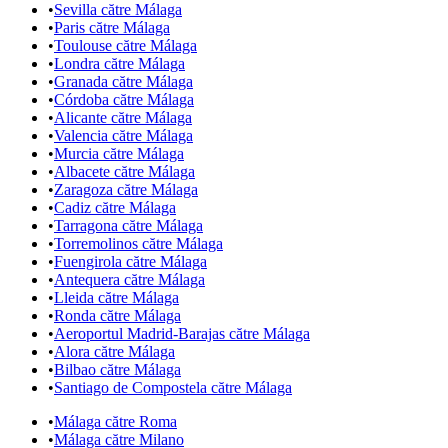
•
Sevilla către Málaga
•
Paris către Málaga
•
Toulouse către Málaga
•
Londra către Málaga
•
Granada către Málaga
•
Córdoba către Málaga
•
Alicante către Málaga
•
Valencia către Málaga
•
Murcia către Málaga
•
Albacete către Málaga
•
Zaragoza către Málaga
•
Cadiz către Málaga
•
Tarragona către Málaga
•
Torremolinos către Málaga
•
Fuengirola către Málaga
•
Antequera către Málaga
•
Lleida către Málaga
•
Ronda către Málaga
•
Aeroportul Madrid-Barajas către Málaga
•
Alora către Málaga
•
Bilbao către Málaga
•
Santiago de Compostela către Málaga
•
Málaga către Roma
•
Málaga către Milano