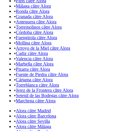
•
Paris către Alora
•
Málaga către Alora
•
Ronda către Alora
•
Granada către Alora
•
Antequera către Alora
•
Torremolinos către Alora
•
Córdoba către Alora
•
Fuengirola către Alora
•
Mollina către Alora
•
Arroyo de la Miel către Alora
•
Cadiz către Alora
•
Valencia către Alora
•
Marbella către Alora
•
Pizarra către Alora
•
Fuente de Piedra către Alora
•
Cártama către Alora
•
Torreblanca către Alora
•
Jerez de la Frontera către Alora
•
Setenil de las Bodegas către Alora
•
Marchena către Alora
•
Alora către Madrid
•
Alora către Barcelona
•
Alora către Sevilla
•
Alora către Málaga