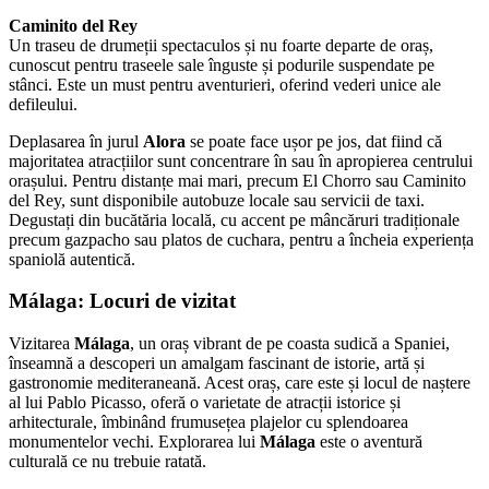
Caminito del Rey
Un traseu de drumeții spectaculos și nu foarte departe de oraș,
cunoscut pentru traseele sale înguste și podurile suspendate pe
stânci. Este un must pentru aventurieri, oferind vederi unice ale
defileului.
Deplasarea în jurul
Alora
se poate face ușor pe jos, dat fiind că
majoritatea atracțiilor sunt concentrare în sau în apropierea centrului
orașului. Pentru distanțe mai mari, precum El Chorro sau Caminito
del Rey, sunt disponibile autobuze locale sau servicii de taxi.
Degustați din bucătăria locală, cu accent pe mâncăruri tradiționale
precum gazpacho sau platos de cuchara, pentru a încheia experiența
spaniolă autentică.
Málaga
: Locuri de vizitat
Vizitarea
Málaga
, un oraș vibrant de pe coasta sudică a Spaniei,
înseamnă a descoperi un amalgam fascinant de istorie, artă și
gastronomie mediteraneană. Acest oraș, care este și locul de naștere
al lui Pablo Picasso, oferă o varietate de atracții istorice și
arhitecturale, îmbinând frumusețea plajelor cu splendoarea
monumentelor vechi. Explorarea lui
Málaga
este o aventură
culturală ce nu trebuie ratată.