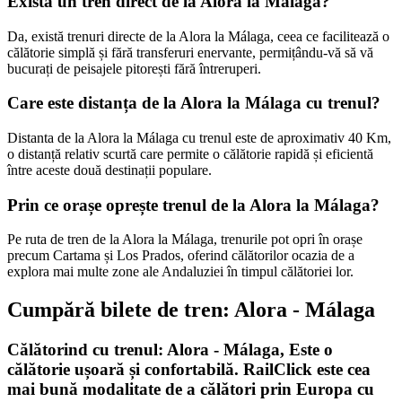
Există un tren direct de la Alora la Málaga?
Da, există trenuri directe de la Alora la Málaga, ceea ce facilitează o
călătorie simplă și fără transferuri enervante, permițându-vă să vă
bucurați de peisajele pitorești fără întreruperi.
Care este distanța de la Alora la Málaga cu trenul?
Distanta de la Alora la Málaga cu trenul este de aproximativ 40 Km,
o distanță relativ scurtă care permite o călătorie rapidă și eficientă
între aceste două destinații populare.
Prin ce orașe oprește trenul de la Alora la Málaga?
Pe ruta de tren de la Alora la Málaga, trenurile pot opri în orașe
precum Cartama și Los Prados, oferind călătorilor ocazia de a
explora mai multe zone ale Andaluziei în timpul călătoriei lor.
Cumpără bilete de tren:
Alora
-
Málaga
Călătorind cu trenul:
Alora
-
Málaga
, Este o
călătorie ușoară și confortabilă. RailClick este cea
mai bună modalitate de a călători prin Europa cu