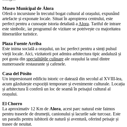
Museo Municipal de Álora
Oferă o incursiune în trecutul bogat cultural al orașului, expunând
artefacte și exponate locale. Situat în apropierea centrului, este
perfect pentru a cunoaște istoria detaliată a
Alora
. Tariful de intrare
este simbolic, iar programul de vizitare se potrivește cu majoritatea
itinerariilor turistice.
Plaza Fuente Arriba
Este inima socială a orașului, un loc perfect pentru a simți pulsul
vieții locale. Aici, vizitatorii pot admira arhitectura tipic andaluză și
pot gusta din
specialitățile culinare
ale orașului la unul dintre
numeroasele restaurante și cafenele.
Casa del Pósito
Un impresionant edificiu istoric ce datează din secolul al XVIII-lea,
acum găzduiește expoziții temporare și evenimente culturale. Locația
și arhitectura îi conferă un loc de seamă în peisajul cultural al
orașului.
El Chorro
La aproximativ 12 Km de
Alora
, acest parc natural este faimos
pentru traseele de drumeții, canionului și lacurile sale turcoaz. Este
un paradis pentru iubitorii de natură și aventură, oferind peisaje și
trasee de neuitat.