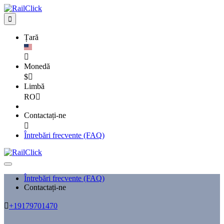

Țară

Monedă
$

Limbă
RO

Contactați-ne

Întrebări frecvente (FAQ)
Întrebări frecvente (FAQ)
Contactați-ne

+19179701470