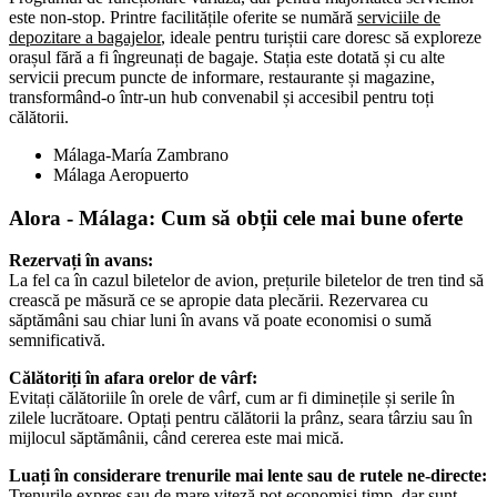
este non-stop. Printre facilitățile oferite se numără
serviciile de
depozitare a bagajelor
, ideale pentru turiștii care doresc să exploreze
orașul fără a fi îngreunați de bagaje. Stația este dotată și cu alte
servicii precum puncte de informare, restaurante și magazine,
transformând-o într-un hub convenabil și accesibil pentru toți
călătorii.
Málaga-María Zambrano
Málaga Aeropuerto
Alora - Málaga
: Cum să obții cele mai bune oferte
Rezervați în avans:
La fel ca în cazul biletelor de avion, prețurile biletelor de tren tind să
crească pe măsură ce se apropie data plecării. Rezervarea cu
săptămâni sau chiar luni în avans vă poate economisi o sumă
semnificativă.
Călătoriți în afara orelor de vârf:
Evitați călătoriile în orele de vârf, cum ar fi diminețile și serile în
zilele lucrătoare. Optați pentru călătorii la prânz, seara târziu sau în
mijlocul săptămânii, când cererea este mai mică.
Luați în considerare trenurile mai lente sau de rutele ne-directe:
Trenurile expres sau de mare viteză pot economisi timp, dar sunt