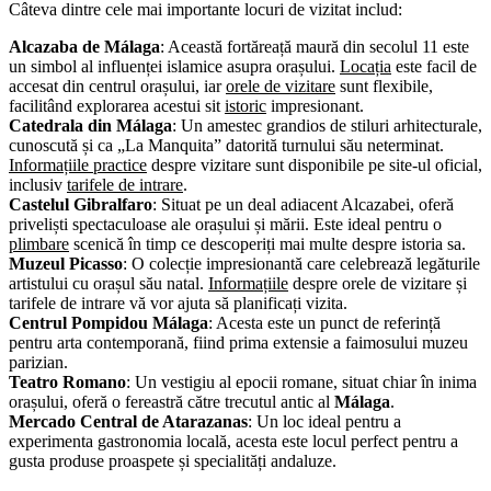
Câteva dintre cele mai importante locuri de vizitat includ:
Alcazaba de Málaga
: Această fortăreață maură din secolul 11 este
un simbol al influenței islamice asupra orașului.
Locația
este facil de
accesat din centrul orașului, iar
orele de vizitare
sunt flexibile,
facilitând explorarea acestui sit
istoric
impresionant.
Catedrala din Málaga
: Un amestec grandios de stiluri arhitecturale,
cunoscută și ca „La Manquita” datorită turnului său neterminat.
Informațiile practice
despre vizitare sunt disponibile pe site-ul oficial,
inclusiv
tarifele de intrare
.
Castelul Gibralfaro
: Situat pe un deal adiacent Alcazabei, oferă
priveliști spectaculoase ale orașului și mării. Este ideal pentru o
plimbare
scenică în timp ce descoperiți mai multe despre istoria sa.
Muzeul Picasso
: O colecție impresionantă care celebrează legăturile
artistului cu orașul său natal.
Informațiile
despre orele de vizitare și
tarifele de intrare vă vor ajuta să planificați vizita.
Centrul Pompidou Málaga
: Acesta este un punct de referință
pentru arta contemporană, fiind prima extensie a faimosului muzeu
parizian.
Teatro Romano
: Un vestigiu al epocii romane, situat chiar în inima
orașului, oferă o fereastră către trecutul antic al
Málaga
.
Mercado Central de Atarazanas
: Un loc ideal pentru a
experimenta gastronomia locală, acesta este locul perfect pentru a
gusta produse proaspete și specialități andaluze.