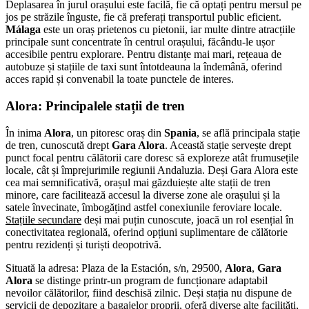
Deplasarea în jurul orașului este facilă, fie că optați pentru mersul pe
jos pe străzile înguste, fie că preferați transportul public eficient.
Málaga
este un oraș prietenos cu pietonii, iar multe dintre atracțiile
principale sunt concentrate în centrul orașului, făcându-le ușor
accesibile pentru explorare. Pentru distanțe mai mari, rețeaua de
autobuze și stațiile de taxi sunt întotdeauna la îndemână, oferind
acces rapid și convenabil la toate punctele de interes.
Alora
: Principalele stații de tren
În inima
Alora
, un pitoresc oraș din
Spania
, se află principala stație
de tren, cunoscută drept
Gara Alora
. Această stație servește drept
punct focal pentru călătorii care doresc să exploreze atât frumusețile
locale, cât și împrejurimile regiunii Andaluzia. Deși Gara Alora este
cea mai semnificativă, orașul mai găzduiește alte stații de tren
minore, care facilitează accesul la diverse zone ale orașului și la
satele învecinate, îmbogățind astfel conexiunile feroviare locale.
Stațiile secundare
deși mai puțin cunoscute, joacă un rol esențial în
conectivitatea regională, oferind opțiuni suplimentare de călătorie
pentru rezidenți și turiști deopotrivă.
Situată la adresa: Plaza de la Estación, s/n, 29500,
Alora
,
Gara
Alora
se distinge printr-un program de funcționare adaptabil
nevoilor călătorilor, fiind deschisă zilnic. Deși stația nu dispune de
servicii de
depozitare a bagajelor
proprii, oferă diverse alte facilități,