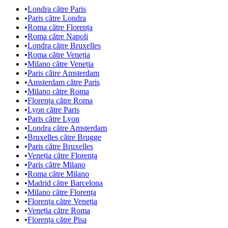
•
Londra către Paris
•
Paris către Londra
•
Roma către Florența
•
Roma către Napoli
•
Londra către Bruxelles
•
Roma către Veneția
•
Milano către Veneția
•
Paris către Amsterdam
•
Amsterdam către Paris
•
Milano către Roma
•
Florența către Roma
•
Lyon către Paris
•
Paris către Lyon
•
Londra către Amsterdam
•
Bruxelles către Brugge
•
Paris către Bruxelles
•
Veneția către Florența
•
Paris către Milano
•
Roma către Milano
•
Madrid către Barcelona
•
Milano către Florența
•
Florența către Veneția
•
Veneția către Roma
•
Florența către Pisa