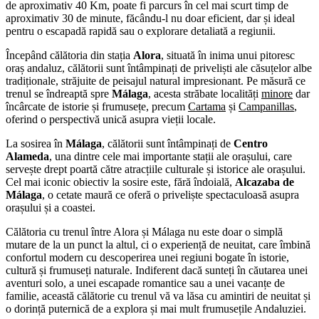
de aproximativ 40 Km, poate fi parcurs în cel mai scurt timp de
aproximativ 30 de minute, făcându-l nu doar eficient, dar și ideal
pentru o escapadă rapidă sau o explorare detaliată a regiunii.
Începând călătoria din stația
Alora
, situată în inima unui pitoresc
oraș andaluz, călătorii sunt întâmpinați de priveliști ale căsuțelor albe
tradiționale, străjuite de peisajul natural impresionant. Pe măsură ce
trenul se îndreaptă spre
Málaga
, acesta străbate localități
minore
dar
încârcate de istorie și frumusețe, precum
Cartama
și
Campanillas
,
oferind o perspectivă unică asupra vieții locale.
La sosirea în
Málaga
, călătorii sunt întâmpinați de
Centro
Alameda
, una dintre cele mai importante stații ale orașului, care
servește drept poartă către atracțiile culturale și istorice ale orașului.
Cel mai iconic obiectiv la sosire este, fără îndoială,
Alcazaba de
Málaga
, o cetate maură ce oferă o priveliște spectaculoasă asupra
orașului și a coastei.
Călătoria cu trenul între Alora și Málaga nu este doar o simplă
mutare de la un punct la altul, ci o experiență de neuitat, care îmbină
confortul modern cu descoperirea unei regiuni bogate în istorie,
cultură și frumuseți naturale. Indiferent dacă sunteți în căutarea unei
aventuri solo, a unei escapade romantice sau a unei vacanțe de
familie, această călătorie cu trenul vă va lăsa cu amintiri de neuitat și
o dorință puternică de a explora și mai mult frumusețile Andaluziei.