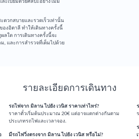
ะเปี่ยมด้วยศิลปะอย่างไม่มี
สะดวกสบายและรวดเร็วเท่านั้น
องอิตาลี ทำให้เดินทางครั้งนี้
ผลใด การเดินทางครั้งนี้จะ
 และการสำรวจที่เต็มไปด้วย
รายละเอียดการเดินทาง
รถไฟจาก มิลาน ไปยัง เวนิส ราคาเท่าไหร่?
ร
ราคาตั๋วเริ่มต้นประมาณ 20€ แต่อาจแตกต่างกันตาม
ประเภทรถไฟและเวลาจอง.
ร
อ
มีรถไฟวิ่งตรงจาก มิลาน ไปยัง เวนิส หรือไม่?
เ