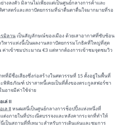
่างลงตัว มิลานไม่เพียงแต่เป็นศูนย์กลางการค้าและ
ัติศาสตร์และสถาปัตยกรรมที่น่าตื่นตาตื่นใจมากมายที่รอ
ารมิลาน
เป็นสัญลักษณ์ของเมือง ด้วยเสาอากาศที่ซับซ้อน
ิหารแห่งนี้เป็นผลงานสถาปัตยกรรมโกธิคที่ใหญ่ที่สุด
ลาน ค่าเข้าชมประมาณ €3 แต่หากต้องการเข้าชมจุดชมวิว
ที่มีชื่อเสียงซึ่งก่อสร้างในศตวรรษที่ 15 ตั้งอยู่ในพื้นที่
ิพิธภัณฑ์ ปราสาทนี้เคยเป็นที่ตั้งของตระกูลสฟอร์ซา
ในอาจมีค่าใช้จ่าย
เล่ II
อเล II
หนฒสนี่เป็นศูนย์กลางการช็อปปิ้งแห่งหนึ่งที่
กแต่งภายในที่ประณีตบรรจงและหลังคากระจกที่ทำให้
่นี่เป็นสถานที่ที่เหมาะสำหรับการเดินเล่นและชมการ