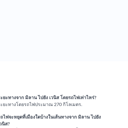
ะยะทางจาก มิลาน ไปยัง เวนิส โดยรถไฟเท่าไหร่?
ระยะทางโดยรถไฟประมาณ 270 กิโลเมตร.
ถไฟจะหยุดที่เมืองใดบ้างในเส้นทางจาก มิลาน ไปยัง
วนิส?