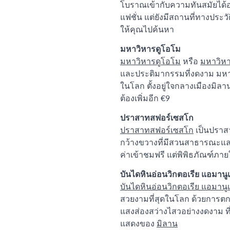
โบราณเข้ากับความทันสมัยได้อย
แฟชั่น แต่ยังมีสถานที่ทางประว
ให้คุณไปค้นหา
มหาวิหารดูโอโม
มหาวิหารดูโอโม
หรือ
มหาวิห
และประติมากรรมที่งดงาม มหาว
ในโลก ตั้งอยู่ใจกลางเมืองมิ
ต้องเพิ่มอีก €9
ปราสาทสฟอร์เซสโก
ปราสาทสฟอร์เซสโก
เป็นปราสาท
กว้างขวางที่มีสวนสาธารณะและพ
ค่าเข้าชมฟรี แต่พิพิธภัณฑ์ภาย
บันไดหินอ่อนวิกตอเรีย แอมานูเอ
บันไดหินอ่อนวิกตอเรีย แอมานูเ
สวยงามที่สุดในโลก ด้วยการต
แสงส่องสว่างไสวอย่างงดงาม ที
แสดงของ
มิลาน