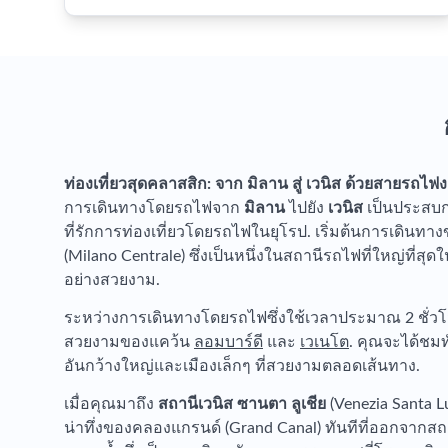
ท่องเที่ยวสุดคลาสสิก: จาก
มิลาน
สู่
เวนิส
ด้วยสายรถไฟ
การเดินทางโดยรถไฟจาก
มิลาน
ไปยัง
เวนิส
เป็นประสบกา
ที่รักการท่องเที่ยวโดยรถไฟในยุโรป. เริ่มต้นการเดินทาง
(Milano Centrale) ซึ่งเป็นหนึ่งในสถานีรถไฟที่ใหญ่ที่
อย่างสวยงาม.
ระหว่างการเดินทางโดยรถไฟซึ่งใช้เวลาประมาณ 2 ชั่วโมง 
สวยงามของแคว้น
ลอมบาร์ดี
และ
เวเนโต
. คุณจะได้ชม
อันกว้างใหญ่และเมืองเล็กๆ ที่สวยงามตลอดเส้นทาง.
เมื่อคุณมาถึง
สถานีเวนิส ซานตา ลูเชีย
(Venezia Santa L
น่าทึ่งของคลองแกรนด์ (Grand Canal) ทันทีที่ออกจากสถานี