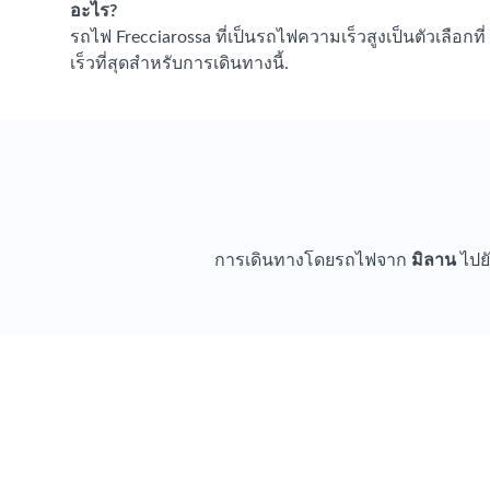
อะไร?
รถไฟ Frecciarossa ที่เป็นรถไฟความเร็วสูงเป็นตัวเลือกที่
เร็วที่สุดสำหรับการเดินทางนี้.
การเดินทางโดยรถไฟจาก
มิลาน
ไปย