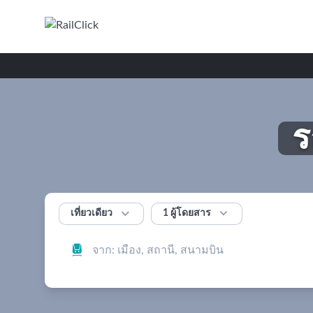
ร


1 ผู้โดยสาร
เที่ยวเดียว
