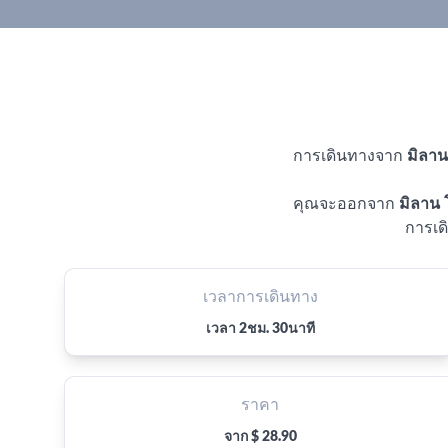
การเดินทางจาก
มิลาน
คุณจะออกจาก
มิลาน
การเด
เวลาการเดินทาง
เวลา 2ชม. 30นาที
ราคา
จาก $ 28.90