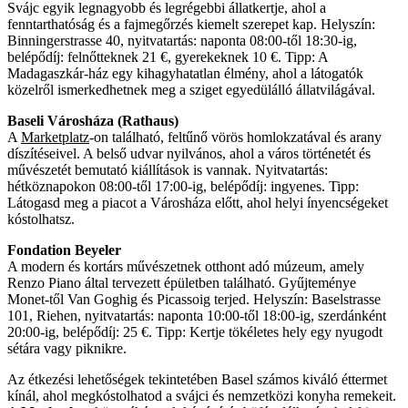
Svájc egyik legnagyobb és legrégebbi állatkertje, ahol a
fenntarthatóság és a fajmegőrzés kiemelt szerepet kap. Helyszín:
Binningerstrasse 40, nyitvatartás: naponta 08:00-től 18:30-ig,
belépődíj: felnőtteknek 21 €, gyerekeknek 10 €. Tipp: A
Madagaszkár-ház egy kihagyhatatlan élmény, ahol a látogatók
közelről ismerkedhetnek meg a sziget egyedülálló állatvilágával.
Baseli Városháza (Rathaus)
A
Marketplatz
-on található, feltűnő vörös homlokzatával és arany
díszítéseivel. A belső udvar nyilvános, ahol a város történetét és
művészetét bemutató kiállítások is vannak. Nyitvatartás:
hétköznapokon 08:00-től 17:00-ig, belépődíj: ingyenes. Tipp:
Látogasd meg a piacot a Városháza előtt, ahol helyi ínyencségeket
kóstolhatsz.
Fondation Beyeler
A modern és kortárs művészetnek otthont adó múzeum, amely
Renzo Piano által tervezett épületben található. Gyűjteménye
Monet-től Van Goghig és Picassoig terjed. Helyszín: Baselstrasse
101, Riehen, nyitvatartás: naponta 10:00-től 18:00-ig, szerdánként
20:00-ig, belépődíj: 25 €. Tipp: Kertje tökéletes hely egy nyugodt
sétára vagy piknikre.
Az étkezési lehetőségek tekintetében Basel számos kiváló éttermet
kínál, ahol megkóstolhatod a svájci és nemzetközi konyha remekeit.