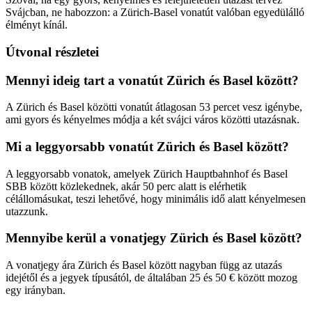
Svájcban, ne habozzon: a Zürich-Basel vonatút valóban egyedülálló
élményt kínál.
Útvonal részletei
Mennyi ideig tart a vonatút Zürich és Basel között?
A Zürich és Basel közötti vonatút átlagosan 53 percet vesz igénybe,
ami gyors és kényelmes módja a két svájci város közötti utazásnak.
Mi a leggyorsabb vonatút Zürich és Basel között?
A leggyorsabb vonatok, amelyek Zürich Hauptbahnhof és Basel
SBB között közlekednek, akár 50 perc alatt is elérhetik
célállomásukat, teszi lehetővé, hogy minimális idő alatt kényelmesen
utazzunk.
Mennyibe kerül a vonatjegy Zürich és Basel között?
A vonatjegy ára Zürich és Basel között nagyban függ az utazás
idejétől és a jegyek típusától, de általában 25 és 50 € között mozog
egy irányban.