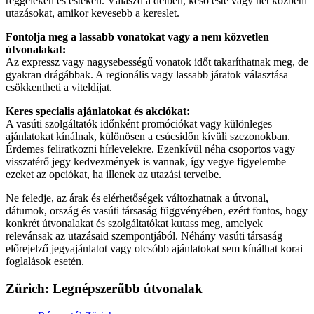
reggeleken és estéken. Válaszd a délben, késő este vagy hét közbeni
utazásokat, amikor kevesebb a kereslet.
Fontolja meg a lassabb vonatokat vagy a nem közvetlen
útvonalakat:
Az expressz vagy nagysebességű vonatok időt takaríthatnak meg, de
gyakran drágábbak. A regionális vagy lassabb járatok választása
csökkentheti a viteldíjat.
Keres specialis ajánlatokat és akciókat:
A vasúti szolgáltatók időnként promóciókat vagy különleges
ajánlatokat kínálnak, különösen a csúcsidőn kívüli szezonokban.
Érdemes feliratkozni hírlevelekre. Ezenkívül néha csoportos vagy
visszatérő jegy kedvezmények is vannak, így vegye figyelembe
ezeket az opciókat, ha illenek az utazási terveibe.
Ne feledje, az árak és elérhetőségek változhatnak a útvonal,
dátumok, ország és vasúti társaság függvényében, ezért fontos, hogy
konkrét útvonalakat és szolgáltatókat kutass meg, amelyek
relevánsak az utazásaid szempontjából. Néhány vasúti társaság
előrejelző jegyajánlatot vagy olcsóbb ajánlatokat sem kínálhat korai
foglalások esetén.
Zürich
: Legnépszerűbb útvonalak