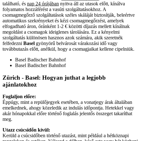
található, és
nap 24 órájában
nyitva áll az utasok előtt, kínálva
folyamatos hozzáférést a vasúti szolgáltatásokhoz. A
csomagmegőrző szolgáltatások széles skáláját biztosítják, beleértve
automatikus szekrényeket és kézi csomagmegőrzést, amelyek
elfogadható áron, óránként 1-2 € közötti díjazás mellett kínálnak
megoldást a csomagok ideiglenes tárolására. Ez a kényelmi
szolgáltatás különösen hasznos azok számára, akik szeretnék
felfedezni
Basel
gyönyörű belvárosát várakozási idő vagy
továbbutazás előtt, anélkül, hogy a csomagjaikat kellene cipelniük.
Basel Badischer Bahnhof
Basel Badischer Bahnhof
Zürich - Basel
: Hogyan juthat a legjobb
ajánlatokhoz
Foglaljon előre:
Éppúgy, mint a repülőjegyek esetében, a vonatjegy árak általában
emelkednek, ahogy közeledik az indulás időpontja. Hetekkel vagy
akár hónapokkal előre történő foglalás jelentős összeget takaríthat
meg.
Utazz csúcsidőn kívül:
Kerüld a csúcsidőben történő utazást, mint például a hétköznapi