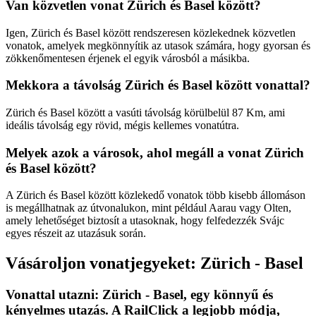
Van közvetlen vonat Zürich és Basel között?
Igen, Zürich és Basel között rendszeresen közlekednek közvetlen
vonatok, amelyek megkönnyítik az utasok számára, hogy gyorsan és
zökkenőmentesen érjenek el egyik városból a másikba.
Mekkora a távolság Zürich és Basel között vonattal?
Zürich és Basel között a vasúti távolság körülbelül 87 Km, ami
ideális távolság egy rövid, mégis kellemes vonatútra.
Melyek azok a városok, ahol megáll a vonat Zürich
és Basel között?
A Zürich és Basel között közlekedő vonatok több kisebb állomáson
is megállhatnak az útvonalukon, mint például Aarau vagy Olten,
amely lehetőséget biztosít a utasoknak, hogy felfedezzék Svájc
egyes részeit az utazásuk során.
Vásároljon vonatjegyeket:
Zürich
-
Basel
Vonattal utazni:
Zürich
-
Basel
, egy könnyű és
kényelmes utazás. A RailClick a legjobb módja,