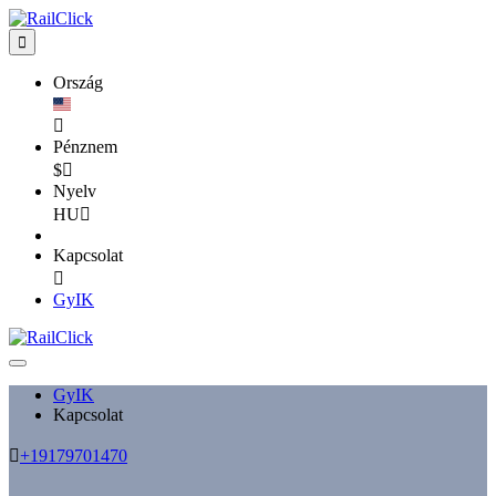

Ország

Pénznem
$

Nyelv
HU

Kapcsolat

GyIK
GyIK
Kapcsolat

+19179701470