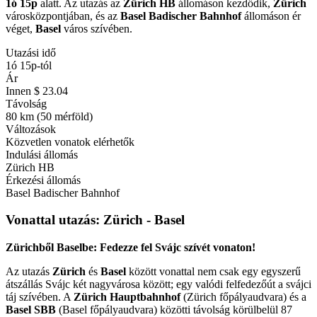
1ó 15p
alatt. Az utazás az
Zürich HB
állomáson kezdődik,
Zürich
városközpontjában, és az
Basel Badischer Bahnhof
állomáson ér
véget,
Basel
város szívében.
Utazási idő
1ó 15p-tól
Ár
Innen $ 23.04
Távolság
80 km (50 mérföld)
Változások
Közvetlen vonatok elérhetők
Indulási állomás
Zürich HB
Érkezési állomás
Basel Badischer Bahnhof
Vonattal utazás:
Zürich - Basel
Zürichből Baselbe: Fedezze fel Svájc szívét vonaton!
Az utazás
Zürich
és
Basel
között vonattal nem csak egy egyszerű
átszállás Svájc két nagyvárosa között; egy valódi felfedezőút a svájci
táj szívében. A
Zürich Hauptbahnhof
(Zürich főpályaudvara) és a
Basel SBB
(Basel főpályaudvara) közötti távolság körülbelül 87