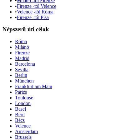
•
Milánó -tól Firenze
•
Firenze -tól Velence
•
Velence -tól Róma
•
Firenze -tól Pisa
Népszerű úti célok
Róma
Milánó
Firenze
Madrid
Barcelona
Sevilla
Berlin
München
Frankfurt am Main
Párizs
Toulouse
London
Basel
Bern
Bécs
Velence
Amsterdam
Brussels