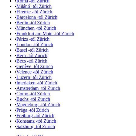
•
Róma -tól Zürich
•
Milánó -tól Zürich
•
Firenze -tól Zürich
•
Barcelona -tól Zürich
•
Berlin -tól Zürich
•
München -tól Zürich
•
Frankfurt am Main -tól Zürich
•
Párizs -tól Zürich
•
London -tól Zürich
•
Basel -tól Zürich
•
Bern -tól Zürich
•
Bécs -tól Zürich
•
Genève -tól Zürich
•
Velence -tól Zürich
•
Luzern -tól Zürich
•
Interlaken -tól Zürich
•
Amsterdam -tól Zürich
•
Como -tól Zürich
•
Buchs -tól Zürich
•
Magdeburg -tól Zürich
•
Prága -tól Zürich
•
Freiburg -tól Zürich
•
Konstanz -tól Zürich
•
Salzburg -tól Zürich