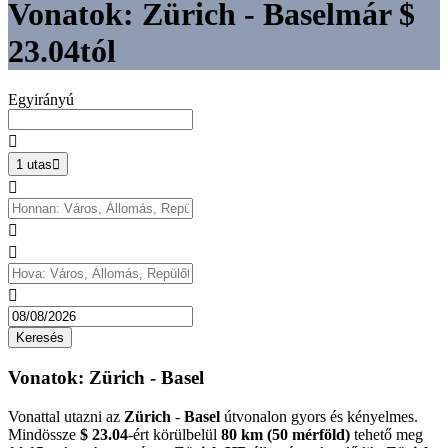
Vonatok: Zürich - Basel
már
$
23.04
tól
Egyirányú

1 utas





Keresés
Vonatok: Zürich - Basel
Vonattal utazni az
Zürich
-
Basel
útvonalon gyors és kényelmes.
Mindössze
$ 23.04
-ért körülbelül
80 km (50 mérföld)
tehető meg