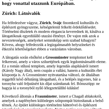
hogy vonattal utazzunk Európában.
Zürich
: Látnivalók
Ha felfedezésre vágysz,
Zürich
,
Svájc
finomkezű kulturális és
építészeti gyöngyszeme, kétségtelenül felkelti érdeklődésedet.
Történelmi díszletek és modern elegancia keverednek itt, kínálva a
látogatóknak egyedülálló utazási élményt. De vajon mik azok a
nevezetességek, amelyeket semmiképp sem szabad kihagyni?
Kövess, ahogy felfedezzük a legizgalmasabb helyszíneket és
étkezési lehetőségeket ebben a varázslatos városban.
A látogatás során elsőként a
Grossmünster
templomot kell
felkeresni, amely a város sziluettjének egyik legdominánsabb eleme.
Ez a román stílusú templom, amely legendás alapításáról ismert
(Károly Nagy által), nem csupán a vallási, hanem a kulturális élet
központja is. A Grossmünster nyitvatartása változó, de általában
reggeltől késő délutánig látogatható, és a belépés ingyenes, bár a
toronyba való feljutásért kis díjat számítanak fel. Bónusztipp: ne
hagyja ki a toronyból nyíló lélegzetelállító kilátást!
Következő állomás a
Fraumünster
, ismert a Chagall ablakokról,
amelyek a napfényben különleges színpompát biztosítanak a belső
térnek. Az épület különleges történelmi hátterével és építészeti