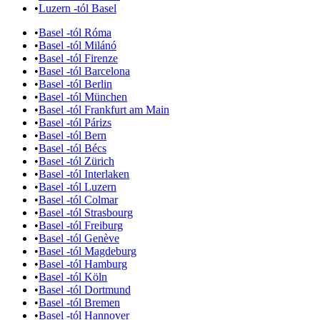
•
Luzern -tól Basel
•
Basel -tól Róma
•
Basel -tól Milánó
•
Basel -tól Firenze
•
Basel -tól Barcelona
•
Basel -tól Berlin
•
Basel -tól München
•
Basel -tól Frankfurt am Main
•
Basel -tól Párizs
•
Basel -tól Bern
•
Basel -tól Bécs
•
Basel -tól Zürich
•
Basel -tól Interlaken
•
Basel -tól Luzern
•
Basel -tól Colmar
•
Basel -tól Strasbourg
•
Basel -tól Freiburg
•
Basel -tól Genève
•
Basel -tól Magdeburg
•
Basel -tól Hamburg
•
Basel -tól Köln
•
Basel -tól Dortmund
•
Basel -tól Bremen
•
Basel -tól Hannover