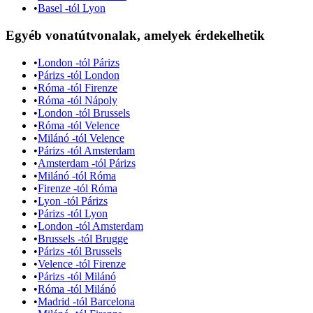
•
Basel -tól Lyon
Egyéb vonatútvonalak, amelyek érdekelhetik
•
London -tól Párizs
•
Párizs -tól London
•
Róma -tól Firenze
•
Róma -tól Nápoly
•
London -tól Brussels
•
Róma -tól Velence
•
Milánó -tól Velence
•
Párizs -tól Amsterdam
•
Amsterdam -tól Párizs
•
Milánó -tól Róma
•
Firenze -tól Róma
•
Lyon -tól Párizs
•
Párizs -tól Lyon
•
London -tól Amsterdam
•
Brussels -tól Brugge
•
Párizs -tól Brussels
•
Velence -tól Firenze
•
Párizs -tól Milánó
•
Róma -tól Milánó
•
Madrid -tól Barcelona