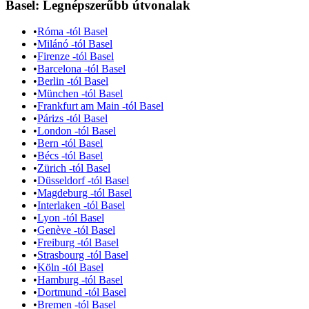
Basel
: Legnépszerűbb útvonalak
•
Róma -tól Basel
•
Milánó -tól Basel
•
Firenze -tól Basel
•
Barcelona -tól Basel
•
Berlin -tól Basel
•
München -tól Basel
•
Frankfurt am Main -tól Basel
•
Párizs -tól Basel
•
London -tól Basel
•
Bern -tól Basel
•
Bécs -tól Basel
•
Zürich -tól Basel
•
Düsseldorf -tól Basel
•
Magdeburg -tól Basel
•
Interlaken -tól Basel
•
Lyon -tól Basel
•
Genève -tól Basel
•
Freiburg -tól Basel
•
Strasbourg -tól Basel
•
Köln -tól Basel
•
Hamburg -tól Basel
•
Dortmund -tól Basel
•
Bremen -tól Basel