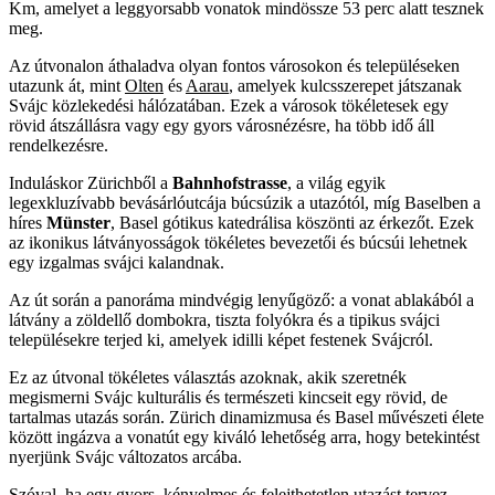
Km, amelyet a leggyorsabb vonatok mindössze 53 perc alatt tesznek
meg.
Az útvonalon áthaladva olyan fontos városokon és településeken
utazunk át, mint
Olten
és
Aarau
, amelyek kulcsszerepet játszanak
Svájc közlekedési hálózatában. Ezek a városok tökéletesek egy
rövid átszállásra vagy egy gyors városnézésre, ha több idő áll
rendelkezésre.
Induláskor Zürichből a
Bahnhofstrasse
, a világ egyik
legexkluzívabb bevásárlóutcája búcsúzik a utazótól, míg Baselben a
híres
Münster
, Basel gótikus katedrálisa köszönti az érkezőt. Ezek
az ikonikus látványosságok tökéletes bevezetői és búcsúi lehetnek
egy izgalmas svájci kalandnak.
Az út során a panoráma mindvégig lenyűgöző: a vonat ablakából a
látvány a zöldellő dombokra, tiszta folyókra és a tipikus svájci
településekre terjed ki, amelyek idilli képet festenek Svájcról.
Ez az útvonal tökéletes választás azoknak, akik szeretnék
megismerni Svájc kulturális és természeti kincseit egy rövid, de
tartalmas utazás során. Zürich dinamizmusa és Basel művészeti élete
között ingázva a vonatút egy kiváló lehetőség arra, hogy betekintést
nyerjünk Svájc változatos arcába.
Szóval, ha egy gyors, kényelmes és felejthetetlen utazást tervez