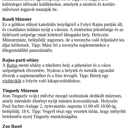
különleges időszaki kiállításokat, amelyek a modern és kortárs
művészet legjavát mutatják be.
Baseli Münster
Ez a gótikus stílusú katedrális lenyűgöző a Folyó Rajna partján áll,
és csodálatos kilátást nyújt a városra. A történelmi jelentősége és az
építészeti szépsége miatt kötelező látogatási hely. Helyszín:
Münsterplatz, belépődíj: ingyenes, de a toronyba való feljutásért kis
díjat kérhetnek. Tipp: Mász fel a toronyba naplementekor a
lélegzetelállító panorámáért.
Rajna-parti sétány
A
Rajna
menti sétány a tökéletes hely a pihenésre és a város
szépségének élvezetére. Nyáron a helyiek és turisták egyaránt
élvezik a naplementéket és a friss levegőt. Tipp: Bérelj egy
vizibiciklit
a folyón való kikapcsolódáshoz.
Tinguely Múzeum
Jean Tinguely svájci művész mozgó szobrainak dedikált múzeum,
amely interaktív élményt nyújt minden korosztálynak. Helyszín:
Paul Sacher-Anlage 2, nyitvatartás: naponta 11:00-től 18:00-ig,
belépődíj: 18 €. Tipp: Vegyél részt egy vezetett túrán, hogy mélyebb
betekintést nyerj Tinguely munkásságába.
Zoo Basel