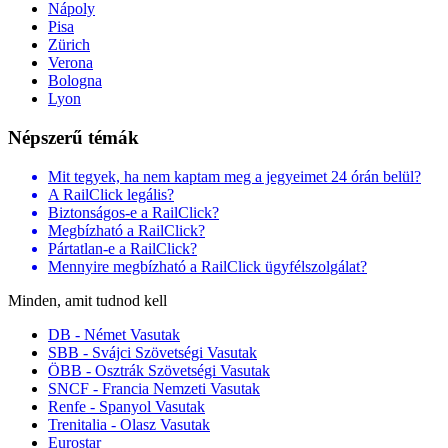
Nápoly
Pisa
Zürich
Verona
Bologna
Lyon
Népszerű témák
Mit tegyek, ha nem kaptam meg a jegyeimet 24 órán belül?
A RailClick legális?
Biztonságos-e a RailClick?
Megbízható a RailClick?
Pártatlan-e a RailClick?
Mennyire megbízható a RailClick ügyfélszolgálat?
Minden, amit tudnod kell
DB - Német Vasutak
SBB - Svájci Szövetségi Vasutak
ÖBB - Osztrák Szövetségi Vasutak
SNCF - Francia Nemzeti Vasutak
Renfe - Spanyol Vasutak
Trenitalia - Olasz Vasutak
Eurostar