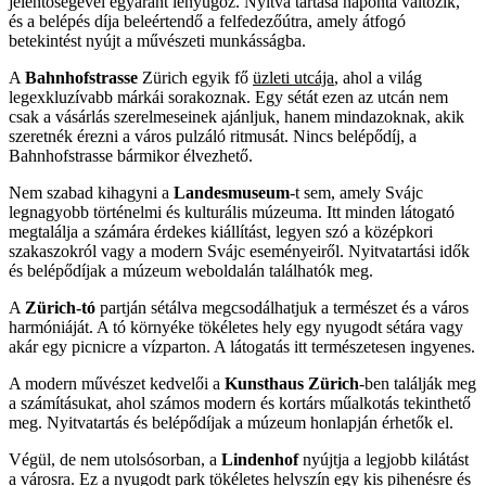
jelentőségével egyaránt lenyűgöz. Nyitva tartása naponta változik,
és a belépés díja beleértendő a felfedezőútra, amely átfogó
betekintést nyújt a művészeti munkásságba.
A
Bahnhofstrasse
Zürich egyik fő
üzleti utcája
, ahol a világ
legexkluzívabb márkái sorakoznak. Egy sétát ezen az utcán nem
csak a vásárlás szerelmeseinek ajánljuk, hanem mindazoknak, akik
szeretnék érezni a város pulzáló ritmusát. Nincs belépődíj, a
Bahnhofstrasse bármikor élvezhető.
Nem szabad kihagyni a
Landesmuseum
-t sem, amely Svájc
legnagyobb történelmi és kulturális múzeuma. Itt minden látogató
megtalálja a számára érdekes kiállítást, legyen szó a középkori
szakaszokról vagy a modern Svájc eseményeiről. Nyitvatartási idők
és belépődíjak a múzeum weboldalán találhatók meg.
A
Zürich-tó
partján sétálva megcsodálhatjuk a természet és a város
harmóniáját. A tó környéke tökéletes hely egy nyugodt sétára vagy
akár egy picnicre a vízparton. A látogatás itt természetesen ingyenes.
A modern művészet kedvelői a
Kunsthaus Zürich
-ben találják meg
a számításukat, ahol számos modern és kortárs műalkotás tekinthető
meg. Nyitvatartás és belépődíjak a múzeum honlapján érhetők el.
Végül, de nem utolsósorban, a
Lindenhof
nyújtja a legjobb kilátást
a városra. Ez a nyugodt park tökéletes helyszín egy kis pihenésre és