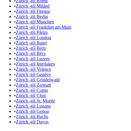
•
Zürich -tól Róma
•
Zürich -tól Milánó
•
Zürich -tól Firenze
•
Zürich -tól Berlin
•
Zürich -tól München
•
Zürich -tól Frankfurt am Main
•
Zürich -tól Párizs
•
Zürich -tól London
•
Zürich -tól Basel
•
Zürich -tól Bern
•
Zürich -tól Bécs
•
Zürich -tól Luzern
•
Zürich -tól Interlaken
•
Zürich -tól Velence
•
Zürich -tól Genève
•
Zürich -tól Grindelwald
•
Zürich -tól Zermatt
•
Zürich -tól Como
•
Zürich -tól Chur
•
Zürich -tól St. Moritz
•
Zürich -tól Lugano
•
Zürich -tól Genoa
•
Zürich -tól Buchs
•
Zürich -tól Davos