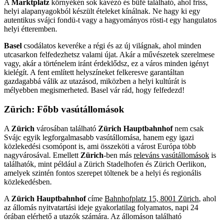
A
Marktplatz
környékén sok kávézó és büfé található, ahol friss,
helyi alapanyagokból készült ételeket kínálnak. Ne hagy ki egy
autentikus svájci fondü-t vagy a hagyományos rösti-t egy hangulatos
helyi étteremben.
Basel
csodálatos keveréke a régi és az új világnak, ahol minden
utcasarkon felfedezhetsz valami újat. Akár a művészetek szerelmese
vagy, akár a történelem iránt érdeklődsz, ez a város minden igényt
kielégít. A fent említett helyszíneket felkeresve garantáltan
gazdagabbá válik az utazásod, miközben a helyi kultúrát is
mélyebben megismerheted. Basel vár rád, hogy felfedezd!
Zürich
: Főbb vasútállomások
A
Zürich
városában található
Zürich Hauptbahnhof
nem csak
Svájc egyik legforgalmasabb vasútállomása, hanem egy igazi
közlekedési csomópont is, ami összeköti a várost Európa több
nagyvárosával. Emellett
Zürich
-ben más
releváns vasútállomások
is
találhatók, mint például a Zürich Stadelhofen és Zürich Oerlikon,
amelyek szintén fontos szerepet töltenek be a helyi és regionális
közlekedésben.
A
Zürich Hauptbahnhof
címe
Bahnhofplatz 15, 8001 Zürich
, ahol
az állomás nyitvatartási ideje gyakorlatilag folyamatos, napi 24
órában elérhető a utazók számára. Az állomáson található