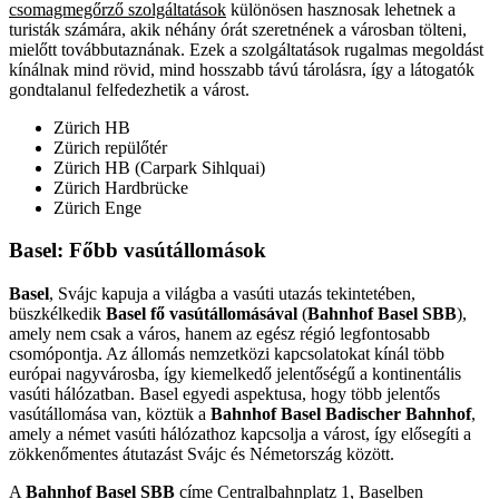
csomagmegőrző szolgáltatások
különösen hasznosak lehetnek a
turisták számára, akik néhány órát szeretnének a városban tölteni,
mielőtt továbbutaznának. Ezek a szolgáltatások rugalmas megoldást
kínálnak mind rövid, mind hosszabb távú tárolásra, így a látogatók
gondtalanul felfedezhetik a várost.
Zürich HB
Zürich repülőtér
Zürich HB (Carpark Sihlquai)
Zürich Hardbrücke
Zürich Enge
Basel
: Főbb vasútállomások
Basel
, Svájc kapuja a világba a vasúti utazás tekintetében,
büszkélkedik
Basel fő vasútállomásával
(
Bahnhof Basel SBB
),
amely nem csak a város, hanem az egész régió legfontosabb
csomópontja. Az állomás nemzetközi kapcsolatokat kínál több
európai nagyvárosba, így kiemelkedő jelentőségű a kontinentális
vasúti hálózatban. Basel egyedi aspektusa, hogy több jelentős
vasútállomása van, köztük a
Bahnhof Basel Badischer Bahnhof
,
amely a német vasúti hálózathoz kapcsolja a várost, így elősegíti a
zökkenőmentes átutazást Svájc és Németország között.
A
Bahnhof Basel SBB
címe
Centralbahnplatz 1
, Baselben