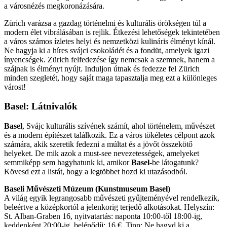
a városnézés megkoronázására.
Zürich varázsa a gazdag történelmi és kulturális örökségen túl a
modern élet vibrálásában is rejlik. Étkezési lehetőségek tekintetében
a város számos ízletes helyi és nemzetközi kulináris élményt kínál.
Ne hagyja ki a híres svájci csokoládét és a fondüt, amelyek igazi
ínyencségek. Zürich felfedezése így nemcsak a szemnek, hanem a
szájnak is élményt nyújt. Induljon útnak és fedezze fel Zürich
minden szegletét, hogy saját maga tapasztalja meg ezt a különleges
várost!
Basel
: Látnivalók
Basel
, Svájc kulturális szívének számít, ahol történelem, művészet
és a modern építészet találkozik. Ez a város tökéletes célpont azok
számára, akik szeretik fedezni a múltat és a jövőt összekötő
helyeket. De mik azok a must-see nevezetességek, amelyeket
semmiképp sem hagyhatunk ki, amikor
Basel
-be látogatunk?
Kövesd ezt a listát, hogy a legtöbbet hozd ki utazásodból.
Baseli Művészeti Múzeum (Kunstmuseum Basel)
A világ egyik legrangosabb művészeti gyűjteményével rendelkezik,
beleértve a középkortól a jelenkorig terjedő alkotásokat. Helyszín:
St. Alban-Graben 16, nyitvatartás: naponta 10:00-től 18:00-ig,
keddenként 20:00-ig, belépődíj: 16 €. Tipp: Ne hagyd ki a